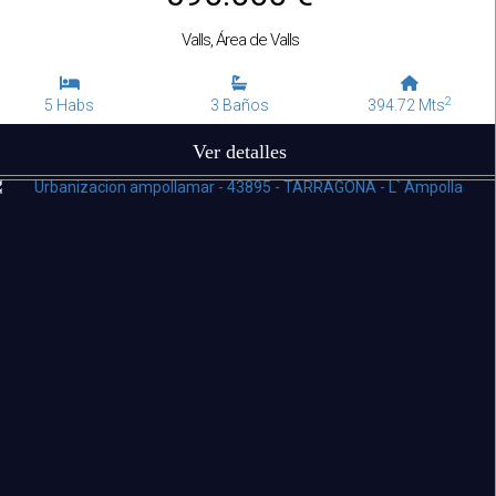
Valls, Área de Valls
2
5 Habs
3 Baños
394.72 Mts
Ver detalles