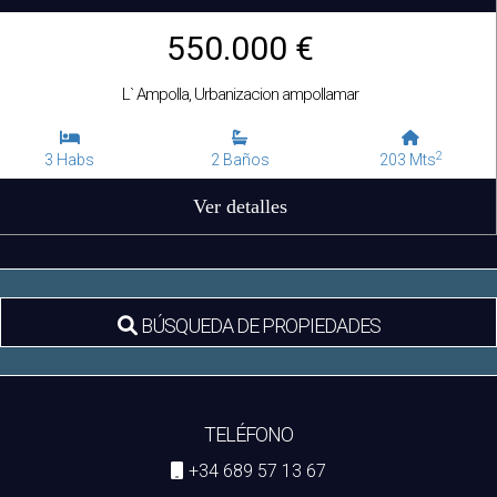
550.000 €
L` Ampolla, Urbanizacion ampollamar
2
3 Habs
2 Baños
203 Mts
Ver detalles
BÚSQUEDA DE PROPIEDADES
TELÉFONO
+34 689 57 13 67