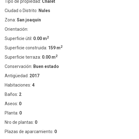
Tipo de propiedad:
Chalet
Ciudad o Distrito:
Nules
Zona:
San joaquín
Orientación:
2
Superficie útil:
0.00 m
2
Superficie construida:
159 m
2
Superficie terraza:
0.00 m
Conservación:
Buen estado
Antigüedad:
2017
Habitaciones:
4
Baños:
2
Aseos:
0
Planta:
0
Nro de plantas:
0
Plazas de aparcamiento:
0