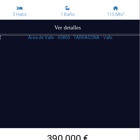
2
3 Habs
1 Baño
115 Mts
Ver detalles
390.000 €