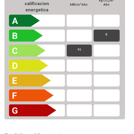
kg CO
/m
2
calificacion
2
kWh/m
Año
Año
energetica
A
B
8
C
46
D
E
F
G