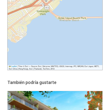
Leaflet
|
Tiles © Esri — Source: Esri, DeLorme, NAVTEQ, USGS, Intermap, iPC, NRCAN, Esri Japan, METI,
Esri China (Hong Kong), Esri (Thailand), TomTom, 2012
También podría gustarte